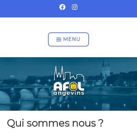
Accéder
FACEBOOK
INSTAGRAM
au
contenu
AFOL ANGEVINS
MENU
Qui sommes nous ?