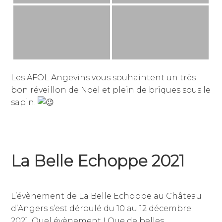
Les AFOL Angevins vous souhaintent un très
bon réveillon de Noël et plein de briques sous le
sapin.
La Belle Echoppe 2021
20
par
,
décembre
jean-
publié
L’évènement de La Belle Echoppe au Château
2021
dominique
dans
d’Angers s’est déroulé du 10 au 12 décembre
julien
non
2021. Quel évènement ! Que de belles
classé