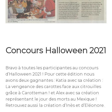
Concours Halloween 2021
13
par
,
novembre
alexandra
publié
Bravo à toutes les participantes au concours
2021
genest
dans
d’Halloween 2021 ! Pour cette édition nous
non
avons deux gagnantes : Katia avec sa création :
classé
La vengeance des carottes face aux citrouilles
grâce à Carotteman ! et Alex avec sa création
représentant le jour des morts au Mexique !
Retrouvez aussi la création d’Inès et d’Eléonore.