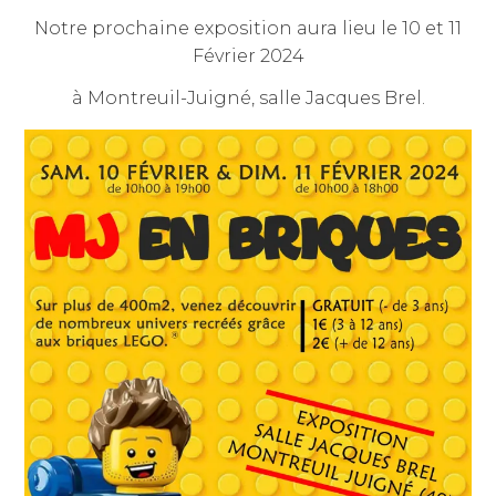
décembre
jean-
publié
Notre prochaine exposition aura lieu le 10 et 11
2023
dominique
dans
Février 2024
julien
non
classé
à Montreuil-Juigné, salle Jacques Brel.