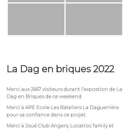
La Dag en briques 2022
31
par
,
janvier
jean-
publié
Merci aux 2667 visiteurs durant l’expostion de La
2022
dominique
dans
Dag en Briques de ce weekend.
julien
non
classé
Merci à APE Ecole Les Bateliers La Daguenière
pour sa confiance dans ce projet.
Merci à Joué Club Angers, Locatroc family et