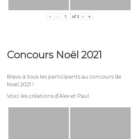
«
‹
of
2
›
»
Concours Noël 2021
24
par
,
décembre
jean-
publié
Bravo à tous les participants au concours de
2021
dominique
dans
Noël 2021 !
julien
non
classé
Voici les créations d’Alex et Paul.