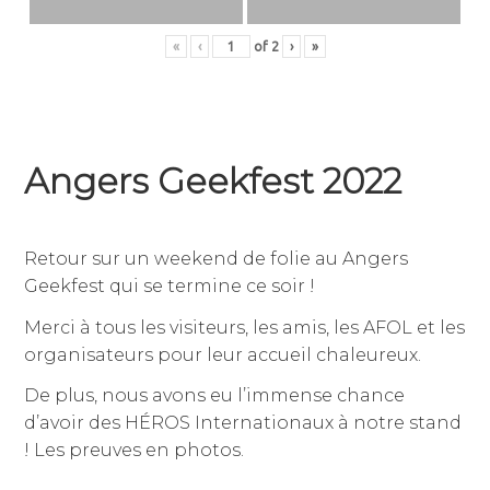
«
‹
of
2
›
»
Angers Geekfest 2022
4
par
,
avril
jean-
publié
Retour sur un weekend de folie au Angers
2022
dominique
dans
Geekfest qui se termine ce soir !
julien
non
classé
Merci à tous les visiteurs, les amis, les AFOL et les
organisateurs pour leur accueil chaleureux.
De plus, nous avons eu l’immense chance
d’avoir des HÉROS Internationaux à notre stand
! Les preuves en photos.