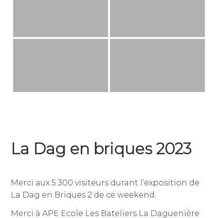
La Dag en briques 2023
4
par
,
février
jean-
publié
Merci aux 5 300 visiteurs durant l’exposition de
2023
dominique
dans
La Dag en Briques 2 de ce weekend.
julien
non
classé
Merci à APE Ecole Les Bateliers La Daguenière