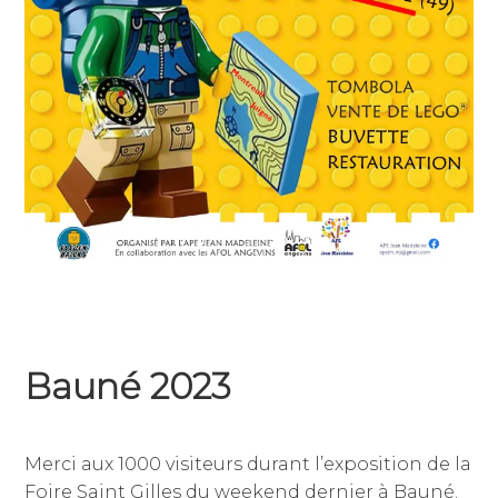
Bauné 2023
10
par
,
septembre
jean-
publié
Merci aux 1000 visiteurs durant l’exposition de la
2023
dominique
dans
Foire Saint Gilles du weekend dernier à Bauné.
julien
non