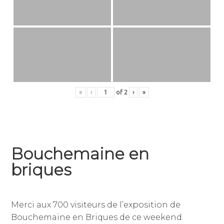
«
‹
of
2
›
»
Bouchemaine en
briques
5
par
,
janvier
jean-
publié
Merci aux 700 visiteurs de l’exposition de
2023
dominique
dans
Bouchemaine en Briques de ce weekend.
julien
non