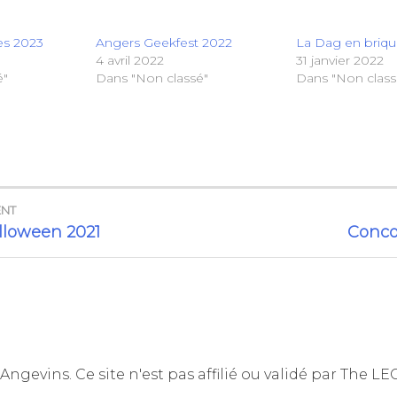
es 2023
Angers Geekfest 2022
La Dag en briqu
4 avril 2022
31 janvier 2022
é"
Dans "Non classé"
Dans "Non class
ENT
ATION
lloween 2021
Conco
CLE
Angevins. Ce site n'est pas affilié ou validé par The