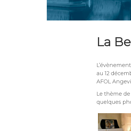
La Be
20
par
,
décembre
jean-
publié
L’évènement 
2021
dominique
dans
au 12 décemb
julien
non
classé
AFOL Angevins
Le thème de l
quelques phot