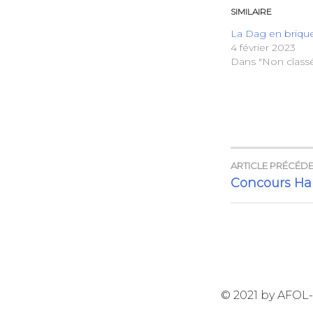
SIMILAIRE
La Dag en briqu
4 février 2023
Dans "Non class
ARTICLE PRÉCÉD
NAVIG
Concours Ha
DE
L’ARTI
© 2021 by AFOL-