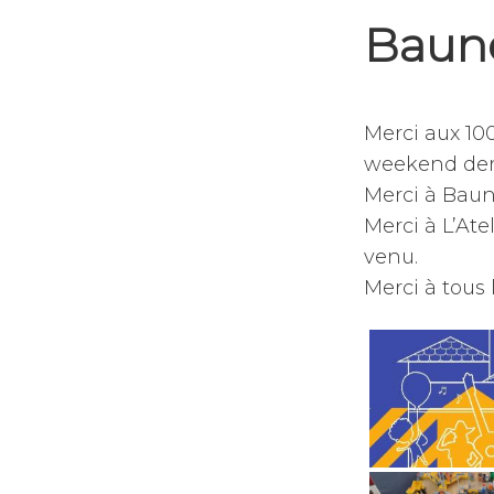
Baun
10
par
,
septembre
jean-
publié
Merci aux 100
2023
dominique
dans
weekend der
julien
non
classé
Merci à Baun
Merci à L’Ate
venu.
Merci à tous 