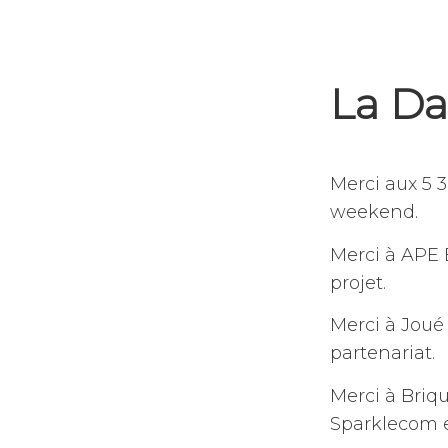
La Da
4
par
,
février
jean-
publié
Merci aux 5 3
2023
dominique
dans
weekend.
julien
non
classé
Merci à APE 
projet.
Merci à Joué
partenariat.
Merci à Brique
Sparklecom e