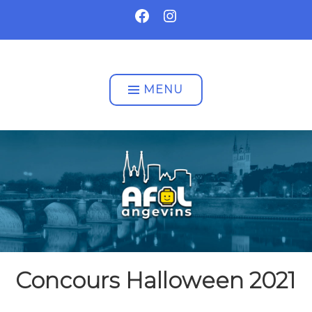
Accéder
FACEBOOK
INSTAGRAM
au
contenu
AFOL ANGEVINS
MENU
Concours Halloween 2021