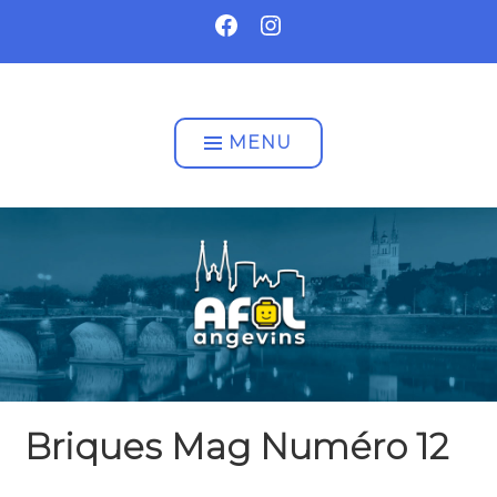
Accéder
FACEBOOK
INSTAGRAM
au
contenu
AFOL ANGEVINS
MENU
Briques Mag Numéro 12